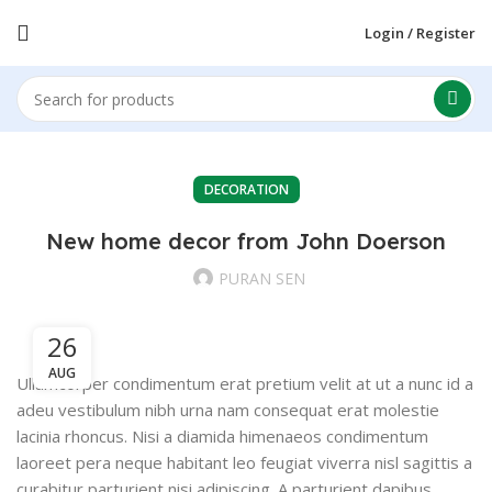
Login / Register
DECORATION
New home decor from John Doerson
PURAN SEN
26
AUG
Ullamcorper condimentum erat pretium velit at ut a nunc id a
adeu vestibulum nibh urna nam consequat erat molestie
lacinia rhoncus. Nisi a diamida himenaeos condimentum
laoreet pera neque habitant leo feugiat viverra nisl sagittis a
curabitur parturient nisi adipiscing. A parturient dapibus